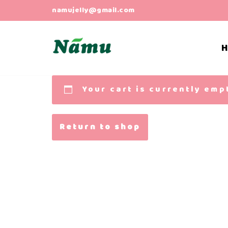
namujelly@gmail.com
Skip
to
content
Your cart is currently emp
Return to shop