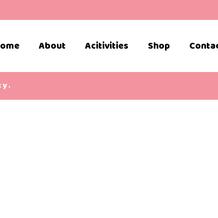
Home
About
Acitivities
Shop
Conta
ty.