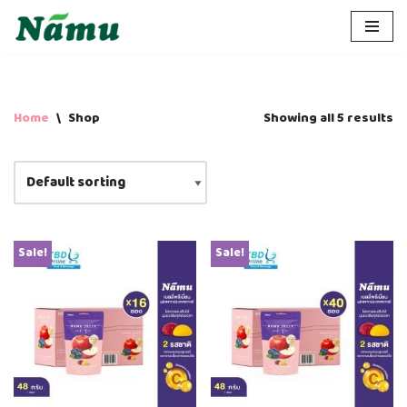
Skip
to
content
Home
\
Shop
Showing all 5 results
Sale!
Sale!